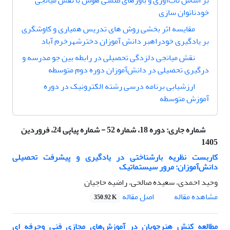
بر اساس تاب‌آوری و باورهای ضمنی هوش با نقش میانجی
خودناتوان سازی
مقایسه اثر بخشی روش های تدریس همیاری و کاوشگری
بر یادگیری خودراهبر دانش آموزان دخترشهرخرم آباد
نقش میانجی دلزدگی تحصیلی در رابطه بین جو مدرسه و
درگیری تحصیلی در دانش‌آموزان دوره دوم متوسطه
ارزشیابی برنامه‌ درسی رشته الکترونیک در دوره
آموزش متوسطه
شماره جاری:
دوره 18، شماره 52 - شماره پیاپی 24، فروردین
1405
کاربست نظریه بار‌شناختی در یادگیری و پیشرفت تحصیلی
دانش‌آموزان: مرور سیستماتیک
وحید احمدی، سعیده صالحی، راضیه حاجیان
اصل مقاله
مشاهده مقاله
350.92 K
مطالعه کنش هنرجویان در آموزش‌های مجازی فنی وحرفه ای