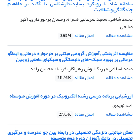
سامانه شاد با رویکرد پساپدیدارشناسی با تأکید بر مفاهیم
چندگانگی و شفافیت
محمد شاهی، سعید ضرغامی همراه، رمضان برخورداری، اکبر
صالحی
اصل مقاله
مشاهده مقاله
2.63 M
مقایسه اثربخشی آموزش گروهی مبتنی بر طرحواره درمانی و ایماگو
درمانی بر بهبود سبک-های دلبستگی و سبکهای عاطفی زوجین
صمد اسلامی مهر، کیانوش زهراکار، فرشاد محسن زاده
اصل مقاله
مشاهده مقاله
211.96 K
ارزشیابی برنامه‌ درسی رشته الکترونیک در دوره آموزش متوسطه
احد نویدی
اصل مقاله
مشاهده مقاله
273.5 K
نقش میانجی دلزدگی تحصیلی در رابطه بین جو مدرسه و درگیری
تحصیلی در دانش‌آموزان دوره دوم متوسطه