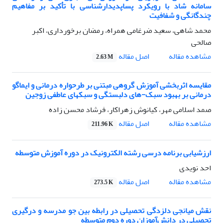
سامانه شاد با رویکرد پساپدیدارشناسی با تأکید بر مفاهیم
چندگانگی و شفافیت
محمد شاهی، سعید ضرغامی همراه، رمضان برخورداری، اکبر
صالحی
اصل مقاله
مشاهده مقاله
2.63 M
مقایسه اثربخشی آموزش گروهی مبتنی بر طرحواره درمانی و ایماگو
درمانی بر بهبود سبک-های دلبستگی و سبکهای عاطفی زوجین
صمد اسلامی مهر، کیانوش زهراکار، فرشاد محسن زاده
اصل مقاله
مشاهده مقاله
211.96 K
ارزشیابی برنامه‌ درسی رشته الکترونیک در دوره آموزش متوسطه
احد نویدی
اصل مقاله
مشاهده مقاله
273.5 K
نقش میانجی دلزدگی تحصیلی در رابطه بین جو مدرسه و درگیری
تحصیلی در دانش‌آموزان دوره دوم متوسطه