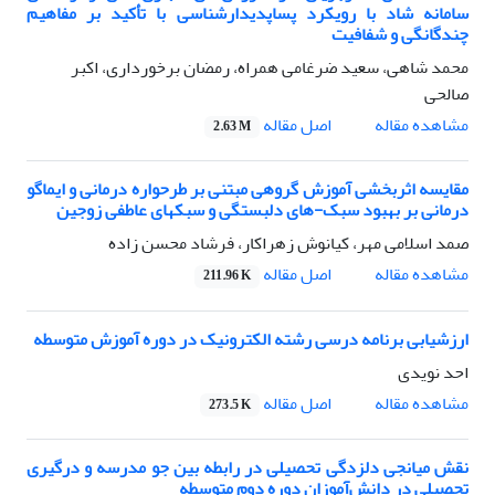
سامانه شاد با رویکرد پساپدیدارشناسی با تأکید بر مفاهیم
چندگانگی و شفافیت
محمد شاهی، سعید ضرغامی همراه، رمضان برخورداری، اکبر
صالحی
اصل مقاله
مشاهده مقاله
2.63 M
مقایسه اثربخشی آموزش گروهی مبتنی بر طرحواره درمانی و ایماگو
درمانی بر بهبود سبک-های دلبستگی و سبکهای عاطفی زوجین
صمد اسلامی مهر، کیانوش زهراکار، فرشاد محسن زاده
اصل مقاله
مشاهده مقاله
211.96 K
ارزشیابی برنامه‌ درسی رشته الکترونیک در دوره آموزش متوسطه
احد نویدی
اصل مقاله
مشاهده مقاله
273.5 K
نقش میانجی دلزدگی تحصیلی در رابطه بین جو مدرسه و درگیری
تحصیلی در دانش‌آموزان دوره دوم متوسطه