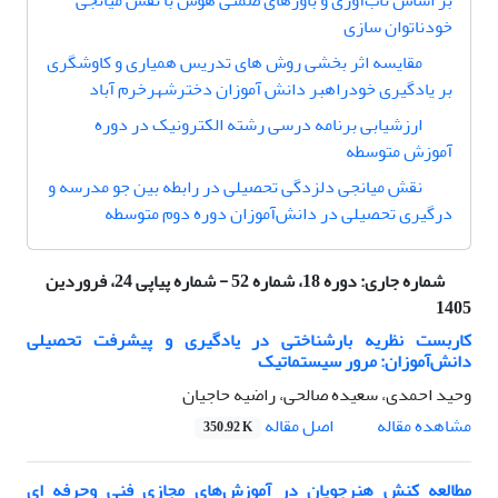
بر اساس تاب‌آوری و باورهای ضمنی هوش با نقش میانجی
خودناتوان سازی
مقایسه اثر بخشی روش های تدریس همیاری و کاوشگری
بر یادگیری خودراهبر دانش آموزان دخترشهرخرم آباد
ارزشیابی برنامه‌ درسی رشته الکترونیک در دوره
آموزش متوسطه
نقش میانجی دلزدگی تحصیلی در رابطه بین جو مدرسه و
درگیری تحصیلی در دانش‌آموزان دوره دوم متوسطه
شماره جاری:
دوره 18، شماره 52 - شماره پیاپی 24، فروردین
1405
کاربست نظریه بار‌شناختی در یادگیری و پیشرفت تحصیلی
دانش‌آموزان: مرور سیستماتیک
وحید احمدی، سعیده صالحی، راضیه حاجیان
اصل مقاله
مشاهده مقاله
350.92 K
مطالعه کنش هنرجویان در آموزش‌های مجازی فنی وحرفه ای