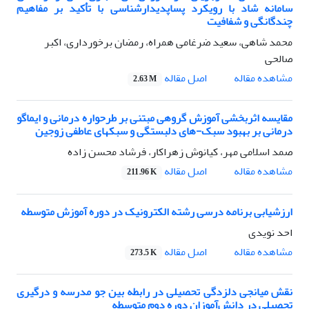
سامانه شاد با رویکرد پساپدیدارشناسی با تأکید بر مفاهیم
چندگانگی و شفافیت
محمد شاهی، سعید ضرغامی همراه، رمضان برخورداری، اکبر
صالحی
اصل مقاله
مشاهده مقاله
2.63 M
مقایسه اثربخشی آموزش گروهی مبتنی بر طرحواره درمانی و ایماگو
درمانی بر بهبود سبک-های دلبستگی و سبکهای عاطفی زوجین
صمد اسلامی مهر، کیانوش زهراکار، فرشاد محسن زاده
اصل مقاله
مشاهده مقاله
211.96 K
ارزشیابی برنامه‌ درسی رشته الکترونیک در دوره آموزش متوسطه
احد نویدی
اصل مقاله
مشاهده مقاله
273.5 K
نقش میانجی دلزدگی تحصیلی در رابطه بین جو مدرسه و درگیری
تحصیلی در دانش‌آموزان دوره دوم متوسطه