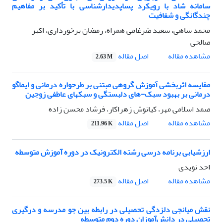
سامانه شاد با رویکرد پساپدیدارشناسی با تأکید بر مفاهیم
چندگانگی و شفافیت
محمد شاهی، سعید ضرغامی همراه، رمضان برخورداری، اکبر
صالحی
اصل مقاله
مشاهده مقاله
2.63 M
مقایسه اثربخشی آموزش گروهی مبتنی بر طرحواره درمانی و ایماگو
درمانی بر بهبود سبک-های دلبستگی و سبکهای عاطفی زوجین
صمد اسلامی مهر، کیانوش زهراکار، فرشاد محسن زاده
اصل مقاله
مشاهده مقاله
211.96 K
ارزشیابی برنامه‌ درسی رشته الکترونیک در دوره آموزش متوسطه
احد نویدی
اصل مقاله
مشاهده مقاله
273.5 K
نقش میانجی دلزدگی تحصیلی در رابطه بین جو مدرسه و درگیری
تحصیلی در دانش‌آموزان دوره دوم متوسطه