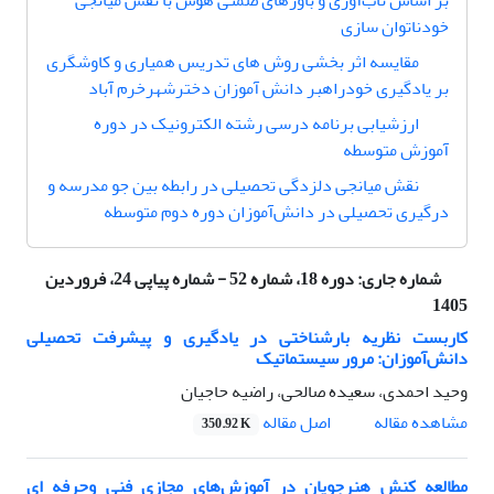
بر اساس تاب‌آوری و باورهای ضمنی هوش با نقش میانجی
خودناتوان سازی
مقایسه اثر بخشی روش های تدریس همیاری و کاوشگری
بر یادگیری خودراهبر دانش آموزان دخترشهرخرم آباد
ارزشیابی برنامه‌ درسی رشته الکترونیک در دوره
آموزش متوسطه
نقش میانجی دلزدگی تحصیلی در رابطه بین جو مدرسه و
درگیری تحصیلی در دانش‌آموزان دوره دوم متوسطه
شماره جاری:
دوره 18، شماره 52 - شماره پیاپی 24، فروردین
1405
کاربست نظریه بار‌شناختی در یادگیری و پیشرفت تحصیلی
دانش‌آموزان: مرور سیستماتیک
وحید احمدی، سعیده صالحی، راضیه حاجیان
اصل مقاله
مشاهده مقاله
350.92 K
مطالعه کنش هنرجویان در آموزش‌های مجازی فنی وحرفه ای