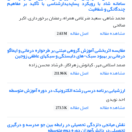
سامانه شاد با رویکرد پساپدیدارشناسی با تأکید بر مفاهیم
چندگانگی و شفافیت
محمد شاهی، سعید ضرغامی همراه، رمضان برخورداری، اکبر
صالحی
اصل مقاله
مشاهده مقاله
2.63 M
مقایسه اثربخشی آموزش گروهی مبتنی بر طرحواره درمانی و ایماگو
درمانی بر بهبود سبک-های دلبستگی و سبکهای عاطفی زوجین
صمد اسلامی مهر، کیانوش زهراکار، فرشاد محسن زاده
اصل مقاله
مشاهده مقاله
211.96 K
ارزشیابی برنامه‌ درسی رشته الکترونیک در دوره آموزش متوسطه
احد نویدی
اصل مقاله
مشاهده مقاله
273.5 K
نقش میانجی دلزدگی تحصیلی در رابطه بین جو مدرسه و درگیری
تحصیلی در دانش‌آموزان دوره دوم متوسطه