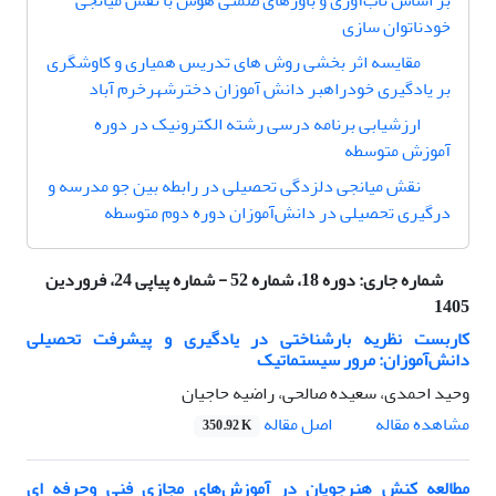
بر اساس تاب‌آوری و باورهای ضمنی هوش با نقش میانجی
خودناتوان سازی
مقایسه اثر بخشی روش های تدریس همیاری و کاوشگری
بر یادگیری خودراهبر دانش آموزان دخترشهرخرم آباد
ارزشیابی برنامه‌ درسی رشته الکترونیک در دوره
آموزش متوسطه
نقش میانجی دلزدگی تحصیلی در رابطه بین جو مدرسه و
درگیری تحصیلی در دانش‌آموزان دوره دوم متوسطه
شماره جاری:
دوره 18، شماره 52 - شماره پیاپی 24، فروردین
1405
کاربست نظریه بار‌شناختی در یادگیری و پیشرفت تحصیلی
دانش‌آموزان: مرور سیستماتیک
وحید احمدی، سعیده صالحی، راضیه حاجیان
اصل مقاله
مشاهده مقاله
350.92 K
مطالعه کنش هنرجویان در آموزش‌های مجازی فنی وحرفه ای