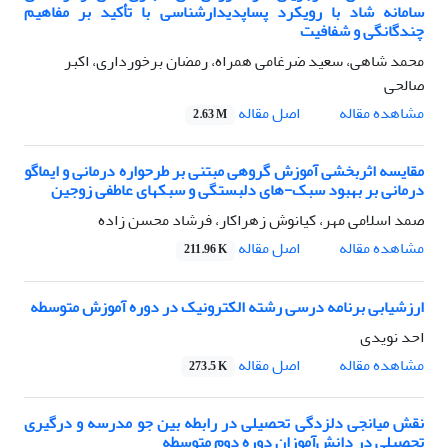
سامانه شاد با رویکرد پساپدیدارشناسی با تأکید بر مفاهیم
چندگانگی و شفافیت
محمد شاهی، سعید ضرغامی همراه، رمضان برخورداری، اکبر
صالحی
اصل مقاله
مشاهده مقاله
2.63 M
مقایسه اثربخشی آموزش گروهی مبتنی بر طرحواره درمانی و ایماگو
درمانی بر بهبود سبک-های دلبستگی و سبکهای عاطفی زوجین
صمد اسلامی مهر، کیانوش زهراکار، فرشاد محسن زاده
اصل مقاله
مشاهده مقاله
211.96 K
ارزشیابی برنامه‌ درسی رشته الکترونیک در دوره آموزش متوسطه
احد نویدی
اصل مقاله
مشاهده مقاله
273.5 K
نقش میانجی دلزدگی تحصیلی در رابطه بین جو مدرسه و درگیری
تحصیلی در دانش‌آموزان دوره دوم متوسطه