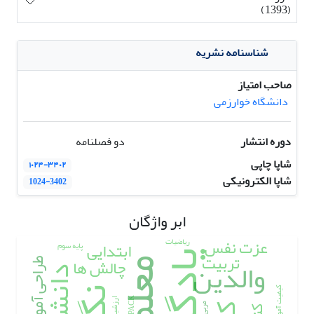
(1393)
شناسنامه نشریه
صاحب امتیاز
دانشگاه خوارزمی
دوره انتشار
دو فصلنامه
شاپا چاپی
۱۰۲۴-۳۴۰۲
شاپا الکترونیکی
1024-3402
ابر واژگان
عزت نفس
ریاضیات
ابتدایی
پایه سوم
یادگیری
تربیت
والدین
چالش ها
معلمان
طراحی آموزشی
کیفیت آموزش
TPACK
ارزشیابی
مربی