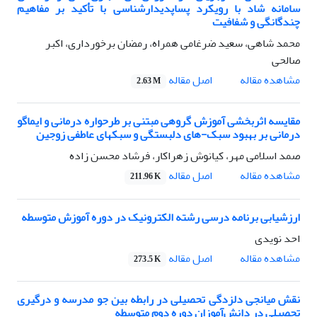
سامانه شاد با رویکرد پساپدیدارشناسی با تأکید بر مفاهیم
چندگانگی و شفافیت
محمد شاهی، سعید ضرغامی همراه، رمضان برخورداری، اکبر
صالحی
اصل مقاله
مشاهده مقاله
2.63 M
مقایسه اثربخشی آموزش گروهی مبتنی بر طرحواره درمانی و ایماگو
درمانی بر بهبود سبک-های دلبستگی و سبکهای عاطفی زوجین
صمد اسلامی مهر، کیانوش زهراکار، فرشاد محسن زاده
اصل مقاله
مشاهده مقاله
211.96 K
ارزشیابی برنامه‌ درسی رشته الکترونیک در دوره آموزش متوسطه
احد نویدی
اصل مقاله
مشاهده مقاله
273.5 K
نقش میانجی دلزدگی تحصیلی در رابطه بین جو مدرسه و درگیری
تحصیلی در دانش‌آموزان دوره دوم متوسطه