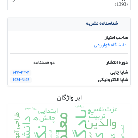
(1393)
شناسنامه نشریه
صاحب امتیاز
دانشگاه خوارزمی
دوره انتشار
دو فصلنامه
شاپا چاپی
۱۰۲۴-۳۴۰۲
شاپا الکترونیکی
1024-3402
ابر واژگان
عزت نفس
ریاضیات
ابتدایی
پایه سوم
یادگیری
تربیت
والدین
چالش ها
معلمان
طراحی آموزشی
کیفیت آموزش
TPACK
ارزشیابی
مربی