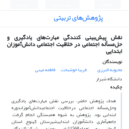
English
ورود به سامانه
ثبت نام
پژوهش‌های تربیتی
نقش پیش‌بینی کنندگی مهارت‌های یادگیری و
حل‌مسأله اجتماعی در خلاقیت اجتماعی دانش‌آموزان
ابتدایی
نویسندگان
محبوبه البرزی
فریبا خوشبخت
فاطمه مهنی
دانشگاه شیراز
چکیده
هدف پژوهش حاضر، بررسی نقش مهارت‌های
یادگیری
وحل‌مسأله اجتماعی درخلاقیت اجتماعی­دانش‌آموزان­دوره
ابتدایی بود. پژوهش به شیوه همبستگی انجام گرفت.
جامعه­آماری­ دانش­آموزان ابتدایی­شهرستان کهنوج استان
کرمان به تعداد11568­نفر بودند. شرکت‌کنندگان