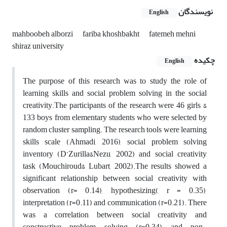
نویسندگان
English
mahboobeh alborzi
fariba khoshbakht
fatemeh mehni
shiraz university
چکیده
English
The purpose of this research was to study the role of
learning skills and social problem solving in the social
creativity.The participants of the research were 46 girls &
133 boys from elementary students who were selected by
random cluster sampling. The research tools were learning
skills scale (Ahmadi, 2016), social problem solving
inventory (
D’Zurilla&Nezu,
2002) and social creativity
task (
Mouchiroud&
Lubart, 2002).The results showed a
significant relationship between social creativity with
observation (r= 0.14), hypothesizing( r = 0.35),
interpretation (r=0.11) and communication (r=0.21). There
was a correlation between social creativity and
constructive problem solving (r=0.34) and non-