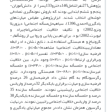
پژوهش271نفر(شامل146دخترو133پسر) از دانش‌آموزان­
پنجم و ششم ابتدایی بودند که باروش نمونه‌گیری تصادفی
خوشه‌ای انتخاب شدند. ابزارپژوهش مقیاس مهارت‌های
یادگیری(احمدی،1396)، سیاهه­حل‌مسأله ­اجتماعی( دیزوریلا
ونزو،2002) و تکلیف خلاقیت اجتماعی(ماچیراد و
لیوبرت،2002) بود. برای تعیین پایایی و روایی از روش­آلفای­
کرونباخ و همبستگی ­استفاده شد. نتایج نشان داد رابطه
معناداری­بین­خلاقیت اجتماعی­با مشاهده(۰۵/۰
p≤
، ۱۴/۰=
r
)ِ،
فرضیه سازی(۰۱/۰
p≤
، ۳۵/۰=
r
)، تفسیر(۰۵/۰
p≤
، ۱۱/۰=
r
)ِ
وبرقراری ارتباط(۰۱/۰
p≤
، ۲۱/۰=
r
)ِ وجود دارد. بین خلاقیت
اجتماعی و حل­مسأله سازنده(۰۱/۰
p≤
، ۳۴/۰=
r
)ِ و حل­مسأله
غیرسازنده(۰۱/۰
p≤
۲۸/۰-=
r
) همبستگی وجوددارد. نتایج
رگرسیون­گام به گام نشان داد فرضیه‌سازی 26 درصدو
فرضیه سازی و مهارت برقراری بایکدیگر 32درصداز واریانس
خلاقیت اجتماعی راپیش­بینی نمودند. حل­مسأله سازنده 35
درصد و حل­مسأله سازنده و حل­مسأله غیرسازنده بایکدیگر38
درصد از واریانس خلاقیت اجتماعی راتبیین نمودند. درنهایت
رگرسیون همزمان نشان داددر مجموع مهارت­های یادگیری و