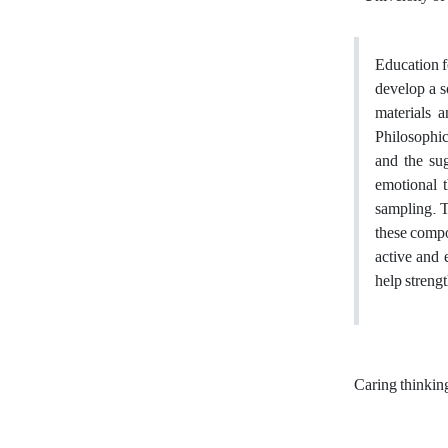
Education f
develop a s
materials a
Philosophica
and the sug
emotional t
sampling. T
these compo
active and 
help streng
Caring thinki