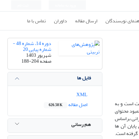
ورود به سامانه
ثبت نام
هنمای نویسندگان
ارسال مقاله
داوران
تماس با ما
دوره 14، شماره 48 -
شماره پیاپی 20
شهریور 1403
صفحه
188-204
فایل ها
XML
یت است و به
اصل مقاله
626.58 K
مبود محتوای
رانی براساس
هم رسانی
پایان آن ها
 گرفته است.