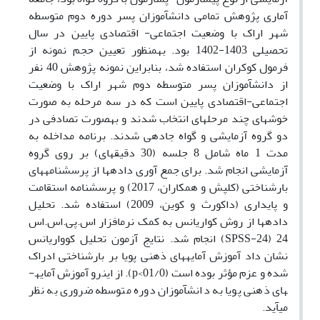
آماری پژوهش تمامی دانش­آموزان پسر دوره دوم متوسطه
شهر اراک با وضعیت اجتماعی- اقتصادی پایین در سال
تحصیلی 1403-1402 بود
.
به­منظور تعیین حجم نمونه از
فرمول کوکران استفاده شد، بنابراین نمونه پژوهش 40 نفر
از دانش­آموزان پسر متوسطه دوم شهر اراک با وضعیت
اجتماعی-اقتصادی پایین است که در سه مرحله به صورت
خوشه­ای چند مرحله­ای انتخاب شدند و به­صورت تصادفی در
دو گروه آزمایشی و گواه جا­دهی شدند. برنامه مداخله به
مدت 1 ماه شامل 8 جلسه (30 دقیقه­ای) بر روی گروه
آزمایشی انجام شد. برای جمع آوری داده­ها از پرسشنامه­های
بارشناختی (کلپش و همکاران، 2017) و پرسشنامه استقامت
و پایداری (داک­ورث و کوین، 2009) استفاده شد. تحلیل
داده­ها از روش کواریانس به کمک نرم­افزار اس.پی.اس.اس
24 (
SPSS-24
) انجام شد. نتایج آزمون تحلیل کوواریانس
نشان داد آموزش آمایه­های ذهنی پویا بر بارشناختی ادراک
شده و عزم مؤثر بوده است (01/0
p<
). از این­رو آموزش آمایه­
های ذهنی پویا به دانش­آموزان دوره متوسطه ضروری به نظر
می­آید.