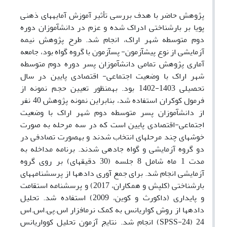
پژوهش حاضر با هدف بررسی تأثیر آموزش آمایه­های ذهنی
پویا بر بارشناختی ادراک شده و عزم در
دانش­آموزان دوره
دوم متوسطه شهر اراک، انجام شد. طرح پژوهش نیمه
آزمایشی از نوع پیش­آزمون- پس­آزمون با گروه گواه بود، جامعه
آماری پژوهش تمامی دانش­آموزان پسر دوره دوم متوسطه
شهر اراک با وضعیت اجتماعی- اقتصادی پایین در سال
تحصیلی 1403-1402 بود
.
به­منظور تعیین حجم نمونه از
فرمول کوکران استفاده شد، بنابراین نمونه پژوهش 40 نفر
از دانش­آموزان پسر متوسطه دوم شهر اراک با وضعیت
اجتماعی-اقتصادی پایین است که در سه مرحله به صورت
خوشه­ای چند مرحله­ای انتخاب شدند و به­صورت تصادفی در
دو گروه آزمایشی و گواه جا­دهی شدند. برنامه مداخله به
مدت 1 ماه شامل 8 جلسه (30 دقیقه­ای) بر روی گروه
آزمایشی انجام شد. برای جمع آوری داده­ها از پرسشنامه­های
بارشناختی (کلپش و همکاران، 2017) و پرسشنامه استقامت
و پایداری (داک­ورث و کوین، 2009) استفاده شد. تحلیل
داده­ها از روش کواریانس به کمک نرم­افزار اس.پی.اس.اس
24 (
SPSS-24
) انجام شد. نتایج آزمون تحلیل کوواریانس