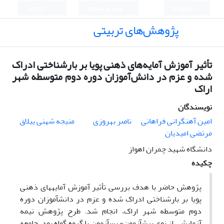
English
ورود به سامانه
ثبت نام
پژوهش‌های تربیتی
تأثیر آموزش آمایه‌های ذهنی پویا بر بارشناختی ادراک
شده و عزم در دانش‌آموزان دوره دوم متوسطه شهر
اراک
نویسندگان
امین آهنگرانی فراهانی
ناصر بهروزی
منیجه شهنی ییلاق
مرتضی امیدیان
دانشگاه شهید چمران اهواز
چکیده
پژوهش حاضر با هدف بررسی تأثیر آموزش آمایه­های ذهنی
پویا بر بارشناختی ادراک شده و عزم در
دانش­آموزان دوره
دوم متوسطه شهر اراک، انجام شد. طرح پژوهش نیمه
آزمایشی از نوع پیش­آزمون- پس­آزمون با گروه گواه بود، جامعه