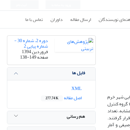
ورود به سامانه
ثبت نام
هنمای نویسندگان
ارسال مقاله
داوران
تماس با ما
دوره 2، شماره 30 -
شماره پیاپی 2
فروردین 1394
صفحه
138-149
فایل ها
XML
ایی شهر خرم
اصل مقاله
277.74 K
 گروه کنترل
شابه، تعداد
هم رسانی
گروه ها قرار گرفتند.
صیفی و آمار