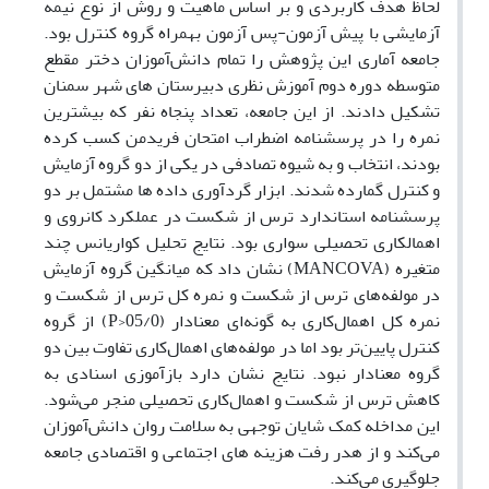
لحاظ هدف کاربردی و بر اساس ماهیت و روش از نوع نیمه
آزمایشی با پیش آزمون-پس آزمون بهمراه گروه کنترل بود.
جامعه آماری این پژوهش را تمام دانش‌آموزان دختر مقطع
متوسطه دوره دوم آموزش نظری دبیرستان های شهر سمنان
تشکیل دادند. از این جامعه، تعداد پنجاه نفر که بیشترین
نمره را در پرسشنامه اضطراب امتحان فریدمن کسب کرده
بودند، انتخاب و به شیوه تصادفی در یکی از دو گروه آزمایش
و کنترل گمارده شدند. ابزار گردآوری داده ها مشتمل بر دو
پرسشنامه استاندارد ترس از شکست در عملکرد کانروی و
اهمالکاری تحصیلی سواری بود. نتایج تحلیل کواریانس چند
متغیره (
MANCOVA
) نشان داد که میانگین گروه آزمایش
در مولفه‌‌های ترس از شکست و نمره کل ترس از شکست و
نمره کل اهمال‌‌کاری به گونه‌‌ای معنادار (05/0
<
P
) از گروه
کنترل پایین‌‌تر بود اما در مولفه‌‌های اهمال‌‌کاری تفاوت بین دو
گروه معنادار نبود. نتایج نشان دارد بازآموزی اسنادی به
کاهش ترس از شکست و اهمال‌‌کاری تحصیلی منجر می‌‌شود.
این مداخله کمک شایان توجهی به سلامت روان دانش‌‌آموزان
می‌‌کند و از هدر رفت هزینه های اجتماعی و اقتصادی جامعه
جلوگیری می‌‌کند.