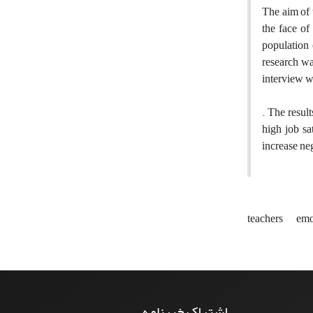
The aim of 
the face of
population 
research wa
interview w
. The resul
high job sa
increase ne
teachers
emo
اشتراک خبرنامه