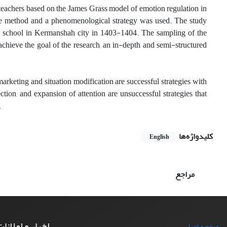
f teachers based on the James Grass model of emotion regulation in
ve method and a phenomenological strategy was used. The study
ary school in Kermanshah city in 1403-1404. The sampling of the
hieve the goal of the research, an in-depth and semi-structured
marketing and situation modification are successful strategies with
ction, and expansion of attention are unsuccessful strategies that
.
کلیدواژه‌ها
English
مراجع
اخبار و اعلانا
صفحه اصلی