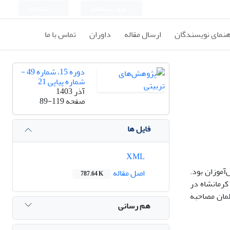
ورود به سامانه
ثبت نام
هنمای نویسندگان
ارسال مقاله
داوران
تماس با ما
دوره 15، شماره 49 -
شماره پیاپی 21
آذر 1403
صفحه
89-119
فایل ها
XML
موزان بود.
اصل مقاله
787.64 K
کرمانشاه در
لمان مصاحبه
هم رسانی